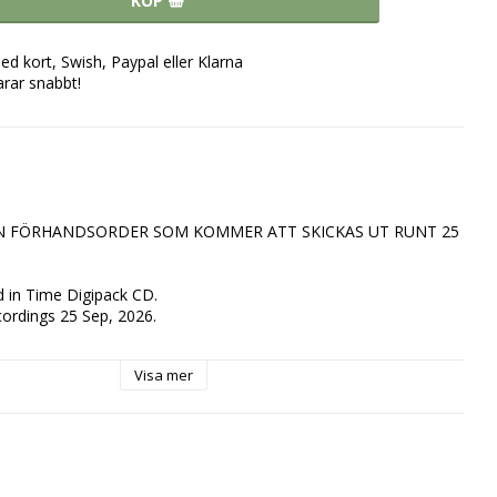
KÖP
ed kort, Swish, Paypal eller Klarna
arar snabbt!
EN FÖRHANDSORDER SOM KOMMER ATT SKICKAS UT RUNT 25 
in Time Digipack CD.

rdings 25 Sep, 2026.

Visa mer
r (18:51 min)

d (07:02 min)

e (13:21 min)