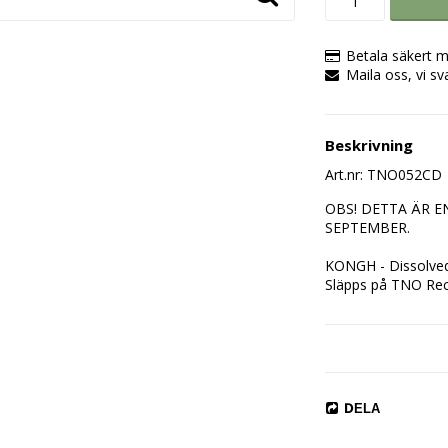
Betala säkert m
Maila oss, vi sv
Beskrivning
Art.nr: TNO052CD
OBS! DETTA ÄR 
SEPTEMBER.

KONGH - Dissolved 
Släpps på TNO Reco
Tracklist:

1. Staining the Ethe
2. Guided to The En
3. Dissolved in Tim
DELA