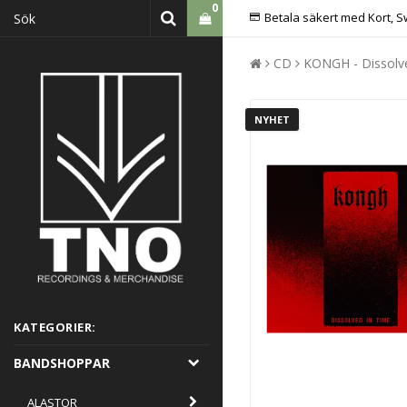
0
Betala säkert med Kort, S
CD
KONGH - Dissolv
NYHET
KATEGORIER:
BANDSHOPPAR
ALASTOR