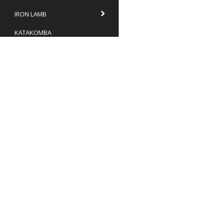
IRON LAMB
KATAKOMBA
KATATONIA
KHANATE
KONGH
CD
TNO Recordings
Box 9
VINYL
646 21 Gnesta
info@tnor.se
MERCH
Villkor & info
Formulär för ångerrätt
7106210276
KRYPTAN
KUNGENS MÄN
LIK