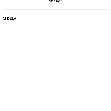
Visa mer
3. In that Corner

DELA