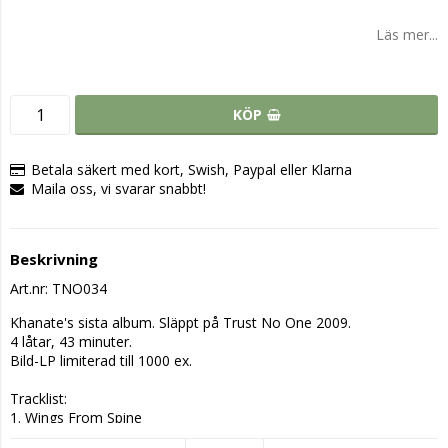
Läs mer...
KÖP
Betala säkert med kort, Swish, Paypal eller Klarna
Maila oss, vi svarar snabbt!
Beskrivning
Art.nr: TNO034
Khanate's sista album. Släppt på Trust No One 2009.

4 låtar, 43 minuter.

Bild-LP limiterad till 1000 ex.

Tracklist:

1. Wings From Spine

2. Clean My Heart
