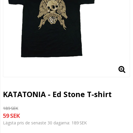
KATATONIA - Ed Stone T-shirt
189 SEK
59 SEK
189 SEK
Lägsta pris de senaste 30 dagarna