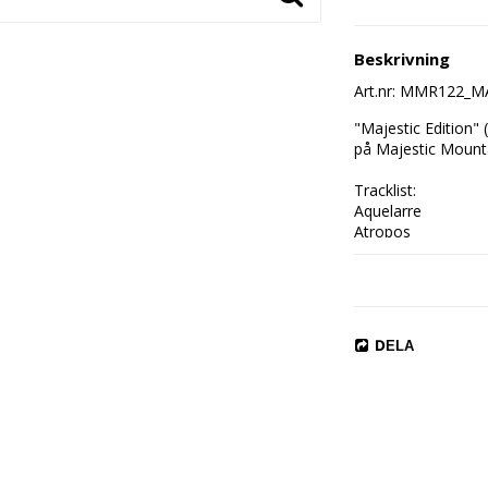
Beskrivning
Art.nr: MMR122_M
"Majestic Edition" (
på Majestic Mounta
Tracklist:

Aquelarre

Atropos

To Sow Dragons' T
Amour Fou /The Se
Mori in Absentia

Asmodea

Anhelo

DELA
Saturn Devouring 