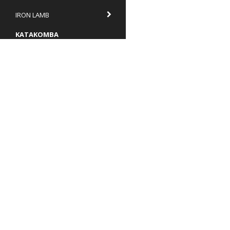
IRON LAMB
KATAKOMBA
KATATONIA
KHANATE
KONGH
KRYPTAN
TNO Recordings
Box 9
KUNGENS MÄN
646 21 Gnesta
info@tnor.se
LIK
Villkor & info
Formulär för ångerrätt
LOGH
7106210276
MANDER
MARTYRDÖD
MASS WORSHIP