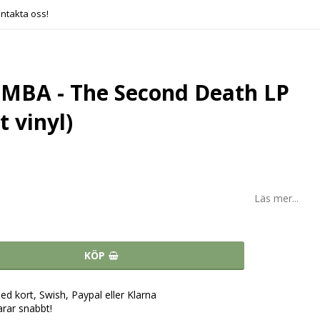
ntakta oss!
BA - The Second Death LP
t vinyl)
Läs mer...
KÖP
ed kort, Swish, Paypal eller Klarna
arar snabbt!