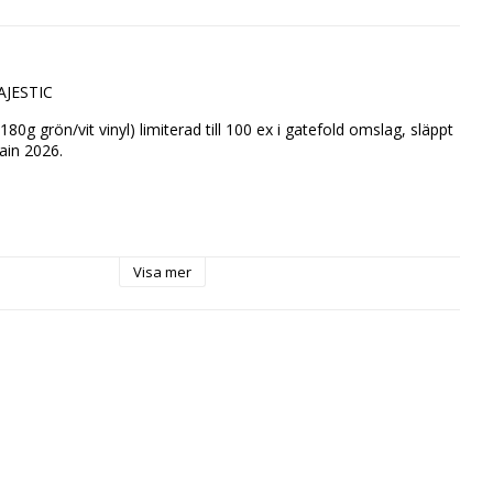
AJESTIC
180g grön/vit vinyl) limiterad till 100 ex i gatefold omslag, släppt 
in 2026.

eeth

Visa mer
cond Death

His Son / Vomitorium