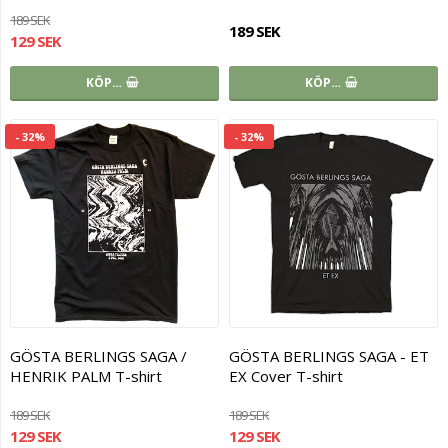
189 SEK
189 SEK
129 SEK
KÖP…
KÖP…
- 32%
- 32%
GÖSTA BERLINGS SAGA /
GÖSTA BERLINGS SAGA - ET
HENRIK PALM T-shirt
EX Cover T-shirt
189 SEK
189 SEK
129 SEK
129 SEK