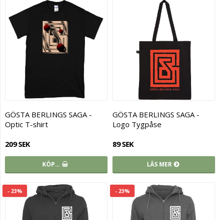
GÖSTA BERLINGS SAGA -
GÖSTA BERLINGS SAGA -
Optic T-shirt
Logo Tygpåse
209 SEK
89 SEK
KÖP…
LÄS MER
- 23%
- 23%